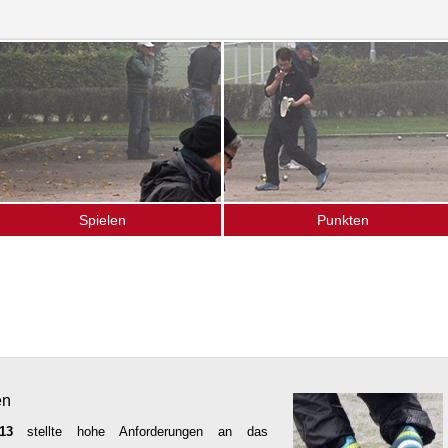
Spielen
Punkten
as Spiel
Ligamannschaften
pielen im Verein
Termine (Turniere · Events)
chnupperkurse
Gänseliesel-Turnier
ffener Bouletreff
Vereinsturniere
nser Spielort
Hochschulsport
en
13
stellte hohe Anforderungen an das