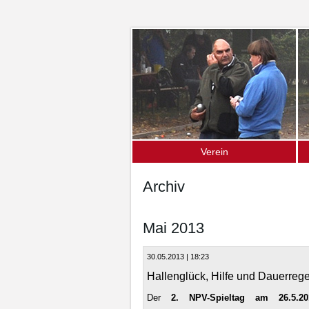
Verein
Über uns – die Fakten
D
Archiv
Mitgliedschaft
S
S
Mai 2013
O
30.05.2013 | 18:23
U
Hallenglück, Hilfe und Dauerreg
Der
2. NPV-Spieltag am 26.5.20