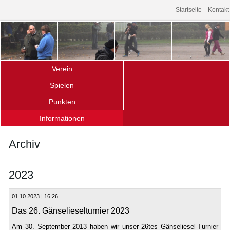
Startseite
Kontakt
Verein
Spielen
Über uns – die Fakten
Punkten
Das Spiel
Mitgliedschaft
Informationen
Ligamannschaften
Spielen im Verein
Archiv
Termine (Turniere · Events)
Schnupperkurse
Archiv
Links
Gänseliesel-Turnier
Offener Bouletreff
Vereinsturniere
Unser Spielort
2023
Hochschulsport
01.10.2023 | 16:26
Das 26. Gänselieselturnier 2023
Am 30. September 2013 haben wir unser 26tes Gänseliesel-Turnier