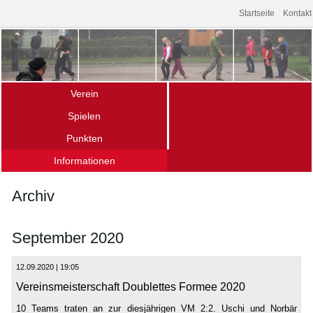
Startseite
Kontakt
Verein
Spielen
Über uns – die Fakten
Punkten
Das Spiel
Mitgliedschaft
Informationen
Ligamannschaften
Spielen im Verein
Archiv
Termine (Turniere · Events)
Schnupperkurse
Archiv
Links
Gänseliesel-Turnier
Offener Bouletreff
Vereinsturniere
Unser Spielort
September 2020
Hochschulsport
12.09.2020 | 19:05
Vereinsmeisterschaft Doublettes Formee 2020
10 Teams traten an zur diesjährigen VM 2:2. Uschi und Norbär