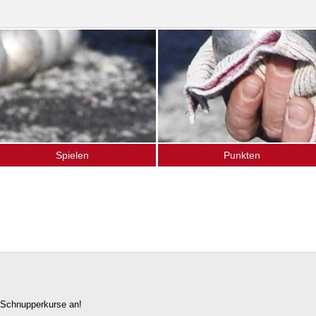
Spielen
Punkten
as Spiel
Ligamannschaften
pielen im Verein
Termine (Turniere · Events)
chnupperkurse
Gänseliesel-Turnier
ffener Bouletreff
Vereinsturniere
nser Spielort
Hochschulsport
t Schnupperkurse an!