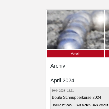
Verein
Über uns – die Fakten
D
Archiv
Mitgliedschaft
S
S
April 2024
O
30.04.2024 | 19:21
U
Boule Schnupperkurse 2024
"Boule ist cool" - Wir bieten 2024 erneu