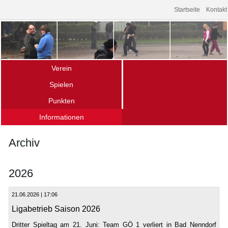
Startseite
Kontakt
Verein
Spielen
Über uns – die Fakten
Punkten
Das Spiel
Mitgliedschaft
Informationen
Ligamannschaften
Spielen im Verein
Archiv
Termine (Turniere · Events)
Schnupperkurse
Archiv
Links
Gänseliesel-Turnier
Offener Bouletreff
Vereinsturniere
Unser Spielort
2026
Hochschulsport
21.06.2026 | 17:06
Ligabetrieb Saison 2026
Dritter Spieltag am 21. Juni: Team GÖ 1 verliert in Bad Nenndorf