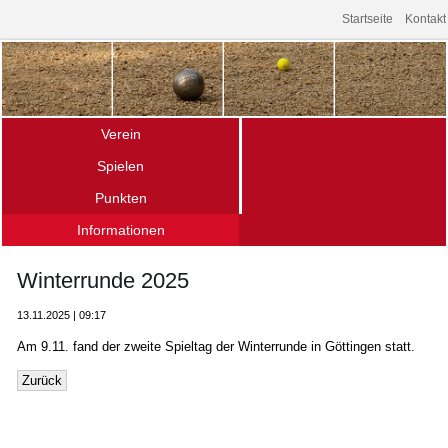
Startseite
Kontakt
Verein
Spielen
Über uns – die Fakten
Punkten
Das Spiel
Mitgliedschaft
Informationen
Ligamannschaften
Spielen im Verein
Archiv
Termine (Turniere · Events)
Schnupperkurse
Winterrunde 2025
Links
Gänseliesel-Turnier
Offener Bouletreff
13.11.2025 | 09:17
Vereinsturniere
Unser Spielort
Am 9.11. fand der zweite Spieltag der Winterrunde in Göttingen statt.
Hochschulsport
Zurück