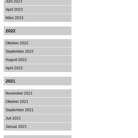
Juni 2023
April 2023
März 2023
2022
Oktober 2022
September 2022
August 2022
April 2022
2021
November 2021
Oktober 2021
September 2021
Juli 2021
Januar 2021