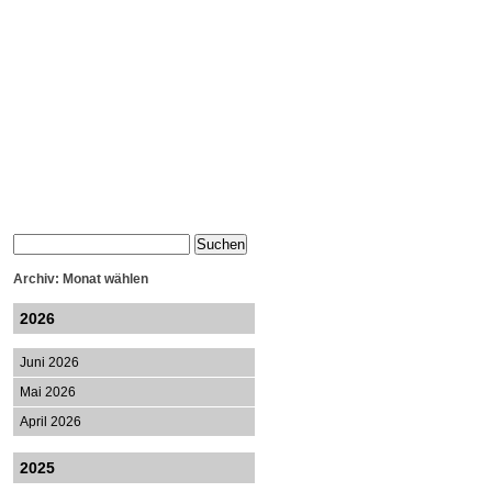
Archiv: Monat wählen
2026
Juni 2026
Mai 2026
April 2026
2025