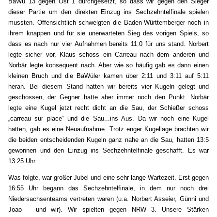
BaWü 13 gegen Ost 1 durchgesetzt, so dass wir gegen den Sieger
dieser Partie um den direkten Einzug ins Sechzehntelfinale spielen
mussten. Offensichtlich schwelgten die Baden-Württemberger noch in
ihrem knappen und für sie unerwarteten Sieg des vorigen Spiels, so
dass es nach nur vier Aufnahmen bereits 11:0 für uns stand. Norbert
legte sicher vor, Klaus schoss ein Carreau nach dem anderen und
Norbär legte konsequent nach. Aber wie so häufig gab es dann einen
kleinen Bruch und die BaWüler kamen über 2:11 und 3:11 auf 5:11
heran. Bei diesem Stand hatten wir bereits vier Kugeln gelegt und
geschossen, der Gegner hatte aber immer noch den Punkt. Norbär
legte eine Kugel jetzt recht dicht an die Sau, der Schießer schoss
„carreau sur place“ und die Sau...ins Aus. Da wir noch eine Kugel
hatten, gab es eine Neuaufnahme. Trotz enger Kugellage brachten wir
die beiden entscheidenden Kugeln ganz nahe an die Sau, hatten 13:5
gewonnen und den Einzug ins Sechzehntelfinale geschafft. Es war
13:25 Uhr.
Was folgte, war großer Jubel und eine sehr lange Wartezeit. Erst gegen
16:55 Uhr begann das Sechzehntelfinale, in dem nur noch drei
Niedersachsenteams vertreten waren (u.a. Norbert Asseier, Günni und
Joao – und wir). Wir spielten gegen NRW 3. Unsere Stärken