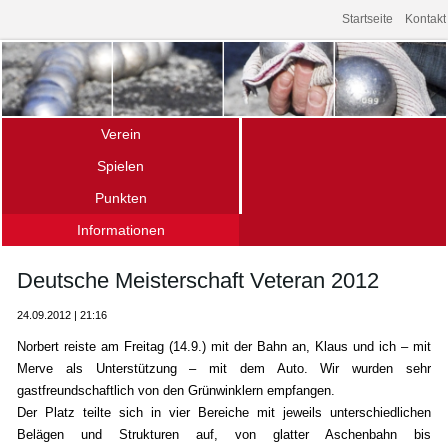
Startseite
Kontakt
Verein
Spielen
Über uns – die Fakten
Punkten
Das Spiel
Mitgliedschaft
Informationen
Ligamannschaften
Spielen im Verein
Archiv
Termine (Turniere · Events)
Schnupperkurse
Deutsche Meisterschaft Veteran 2012
Links
Gänseliesel-Turnier
Offener Bouletreff
24.09.2012 | 21:16
Vereinsturniere
Unser Spielort
Norbert reiste am Freitag (14.9.) mit der Bahn an, Klaus und ich – mit
Hochschulsport
Merve als Unterstützung – mit dem Auto. Wir wurden sehr
gastfreundschaftlich von den Grünwinklern empfangen.
Der Platz teilte sich in vier Bereiche mit jeweils unterschiedlichen
Belägen und Strukturen auf, von glatter Aschenbahn bis