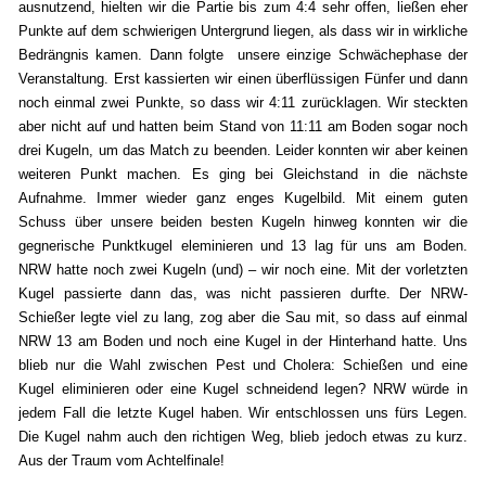
ausnutzend, hielten wir die Partie bis zum 4:4 sehr offen, ließen eher
Punkte auf dem schwierigen Untergrund liegen, als dass wir in wirkliche
Bedrängnis kamen. Dann folgte unsere einzige Schwächephase der
Veranstaltung. Erst kassierten wir einen überflüssigen Fünfer und dann
noch einmal zwei Punkte, so dass wir 4:11 zurücklagen. Wir steckten
aber nicht auf und hatten beim Stand von 11:11 am Boden sogar noch
drei Kugeln, um das Match zu beenden. Leider konnten wir aber keinen
weiteren Punkt machen. Es ging bei Gleichstand in die nächste
Aufnahme. Immer wieder ganz enges Kugelbild. Mit einem guten
Schuss über unsere beiden besten Kugeln hinweg konnten wir die
gegnerische Punktkugel eleminieren und 13 lag für uns am Boden.
NRW hatte noch zwei Kugeln (und) – wir noch eine. Mit der vorletzten
Kugel passierte dann das, was nicht passieren durfte. Der NRW-
Schießer legte viel zu lang, zog aber die Sau mit, so dass auf einmal
NRW 13 am Boden und noch eine Kugel in der Hinterhand hatte. Uns
blieb nur die Wahl zwischen Pest und Cholera: Schießen und eine
Kugel eliminieren oder eine Kugel schneidend legen? NRW würde in
jedem Fall die letzte Kugel haben. Wir entschlossen uns fürs Legen.
Die Kugel nahm auch den richtigen Weg, blieb jedoch etwas zu kurz.
Aus der Traum vom Achtelfinale!