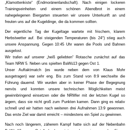
„Klamottenkiste“ (Endmoränenlandschaft). Nach einigen lockeren
Trainingseinheiten und einem schönen Abendbrot in einem
nahegelegenen Biergarten steuerten wir unsere Unterkunft an und
freuten uns auf die Kugeldinge, die da kommen sollten.
Der eigentliche Tag der Kugeltage wartete mit frischem, klarem
Herbstwetter auf. Bei steigenden Temperaturen (bis 24°) stieg auch
unsere Anspannung. Gegen 10:45 Uhr waren die Pools und Bahnen
ausgelost.
Wir trafen auf unserer „heiß geliebten“ Rotasche zunächst auf das
Team NRW 5. Neben uns spielten BaWü13 gegen Ost 1.
Unser Auftaktmatch (es wurde neben dem von Klaus Mohr
ausgetragen) war sehr eng. Bis zum Stand von 8:9 wechselte die
Führung dauernd. Wir wurden aber in keiner Phase der Begegnung
nervös und konnten unsere technischen Möglichkeiten meist
gewinnbringend einsetzen oder die NRWler mit der letzten Kugel so
ärgern, dass sie nicht groß zum Punkten kamen. Dann ging es relativ
schnell und wir hatten nach weiteren drei Aufnahmen 13:9 gewonnen.
Das erste Ziel war damit erreicht – mindestens ein Spiel zu gewinnen.
Nach noch längerem, zäherem Kampf hatte sich auf der Nebenbahn