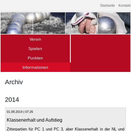
Startseite
Kontakt
Verein
Spielen
Über uns – die Fakten
Punkten
Das Spiel
Mitgliedschaft
Informationen
Ligamannschaften
Spielen im Verein
Archiv
Termine (Turniere · Events)
Schnupperkurse
Archiv
Links
Gänseliesel-Turnier
Offener Bouletreff
Vereinsturniere
Unser Spielort
2014
Hochschulsport
01.09.2014 | 07:26
Klassenerhalt und Aufstieg
Zitterpartien für PC 1 und PC 3, aber Klassenerhalt in der NL und